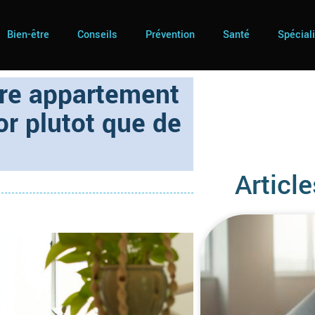
Bien-être
Conseils
Prévention
Santé
Spécial
tre appartement
or plutot que de
Article