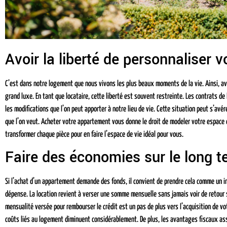
Avoir la liberté de personnaliser 
C’est dans notre logement que nous vivons les plus beaux moments de la vie. Ainsi, avo
grand luxe. En tant que locataire, cette liberté est souvent restreinte. Les contrats 
les modifications que l’on peut apporter à notre lieu de vie. Cette situation peut s’avére
que l’on veut. Acheter votre appartement vous donne le droit de modeler votre espace
transformer chaque pièce pour en faire l’espace de vie idéal pour vous.
Faire des économies sur le long 
Si l’achat d’un appartement demande des fonds, il convient de prendre cela comme un 
dépense. La location revient à verser une somme mensuelle sans jamais voir de retour 
mensualité versée pour rembourser le crédit est un pas de plus vers l’acquisition de vo
coûts liés au logement diminuent considérablement. De plus, les avantages fiscaux asso