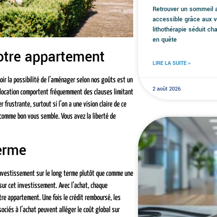
Retrouver un sommeil a
accessible grâce aux v
lithothérapie séduit 
en quête
votre appartement
LIRE LA SUITE »
ir la possibilité de l’aménager selon nos goûts est un
2 août 2026
de location comportent fréquemment des clauses limitant
r frustrante, surtout si l’on a une vision claire de ce
 comme bon vous semble. Vous avez la liberté de
terme
investissement sur le long terme plutôt que comme une
sur cet investissement. Avec l’achat, chaque
tre appartement. Une fois le crédit remboursé, les
ciés à l’achat peuvent alléger le coût global sur