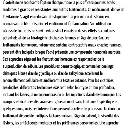
L'isotrétinoine représente l'option thérapeutique la plus efficace pour les acnés
modérées à graves et résistantes aux autres traitements. Ce médicament, dérivé de
la vitamine A, agit en réduisant drastiquement la production de sébum, en
normalisant la kératinisation et en diminuant l'inflammation. Son utilisation
nécessite toutefois un suivi médical strict en raison de ses effets secondaires
potentiels et de sa tératogénicité chez les femmes en âge de procréer. Les
traitements hormonaux, notamment certains contraceptifs oraux chez les femmes,
peuvent être indiqués lorsque l'acné présente une composante hormonale marquée.
Ces approches régulent les fluctuations hormonales responsables de la
surproduction de sébum. Les procédures dermatologiques comme les peelings
chimiques à base d'acide glycolique ou d'acide salicylique accélèrent le
renouvellement cellulaire et améliorent la texture cutanée. Pour les cicatrices
résiduelles, différentes techniques existent selon leur type et leur profondeur,
incluant les lasers, la microdermabrasion ou les injections d'acide hyaluronique. Les
marques et cicatrices disparaissent généralement sans traitement spécifique en
quelques mois, mais ces interventions peuvent accélérer le processus. Le choix du
traitement dépend de multiples facteurs incluant l'âge du patient, la sévérité des
lésions, les antécédents médicaux et les préférences personnelles. Une approche