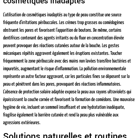
cosmétiques inadaptés
L'utilisation de cosmétiques inadaptés au type de peau constitue une source
fréquente d'irritations péribuccales. Les crèmes trop grasses ou comédogènes
obstruent les pores et favorisent l'apparition de boutons. De même, certains
dentifrices contenant des agents irritants ou du fluor en concentration élevée
peuvent provoquer des réactions cutanées autour de la bouche. Les gestes
mécaniques répétés aggravent également les éruptions existantes. Toucher
fréquemment la zone péribuccale avec des mains non lavées transfère bactéries et
impuretés, augmentant le risque d'inflammation. La pollution environnementale
représente un autre facteur aggravant, car les particules fines se déposent sur la
peau et pénètrent dans les pores, provoquant des réactions inflammatoires.
L'absence de protection solaire adaptée expose la peau aux rayons ultraviolets qui
épaississent la couche cornée et favorisent la formation de comédons. Une mauvaise
hygiène de vie, incluant un sommeil insuffisant et une hydratation inadéquate,
fragilise également la barrière cutanée et rend la peau plus vulnérable aux
agressions extérieures.
Solutions naturelles et routines