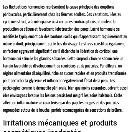
Les fluctuations hormonales représentent la cause principale des éruptions
péribuccales, particulièrement chez les femmes adultes. Ces variations, liées au
cycle menstruel, à la ménopause ou à certaines contraceptions, stimulent la
production de sébum et favorisent l'obstruction des pores. L'acné hormonale se
manifeste typiquement par des boutons isolés qui réapparaissent régulièrement au
même endroit, principalement sur le bas du visage. Le stress constitue également
un facteur aggravant significatif, car il déclenche la libération de cortisol, une
hormone qui stimule les glandes sébacées. Cette surproduction de sébum crée un
terrain favorable au développement de comédons et de pustules. Par ailleurs, un
régime alimentaire déséquilibré, riche en sucres rapides et en produits transformés,
peut perturber la glycémie et influencer négativement l'état de la peau. Les
pathologies comme la dermatite péri-orale, bien que moins courantes, doivent aussi
être envisagées lorsque les lésions persistent malgré les soins habituels. Cette
affection inflammatoire se caractérise par des papules rouges et des pustules
regroupées autour de la bouche, parfois accompagnées de sensations de brûlure.
Irritations mécaniques et produits