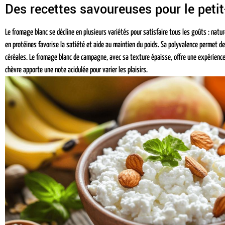
Des recettes savoureuses pour le peti
Le fromage blanc se décline en plusieurs variétés pour satisfaire tous les goûts : natur
en protéines favorise la satiété et aide au maintien du poids. Sa polyvalence permet des 
céréales. Le fromage blanc de campagne, avec sa texture épaisse, offre une expérience g
chèvre apporte une note acidulée pour varier les plaisirs.