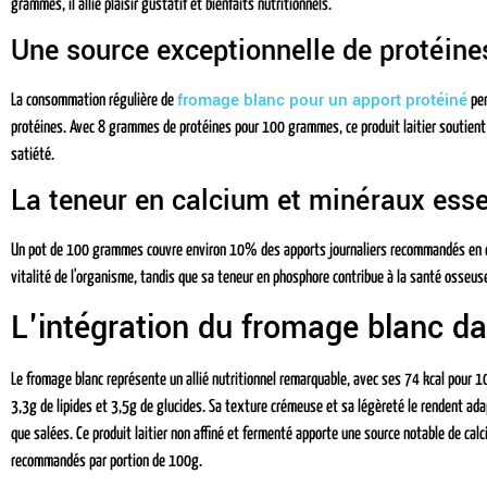
grammes, il allie plaisir gustatif et bienfaits nutritionnels.
Une source exceptionnelle de protéin
fromage blanc pour un apport protéiné
La consommation régulière de
per
protéines. Avec 8 grammes de protéines pour 100 grammes, ce produit laitier soutient 
satiété.
La teneur en calcium et minéraux esse
Un pot de 100 grammes couvre environ 10% des apports journaliers recommandés en cal
vitalité de l'organisme, tandis que sa teneur en phosphore contribue à la santé osseuse
L'intégration du fromage blanc da
Le fromage blanc représente un allié nutritionnel remarquable, avec ses 74 kcal pour 1
3,3g de lipides et 3,5g de glucides. Sa texture crémeuse et sa légèreté le rendent ad
que salées. Ce produit laitier non affiné et fermenté apporte une source notable de ca
recommandés par portion de 100g.