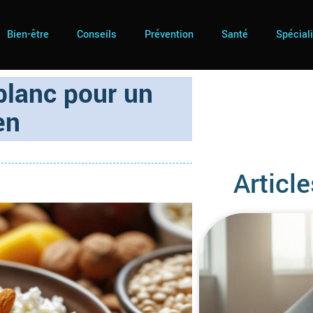
Bien-être
Conseils
Prévention
Santé
Spécial
blanc pour un
en
Article