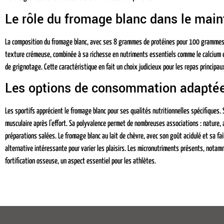
Le rôle du fromage blanc dans le maint
La composition du fromage blanc, avec ses 8 grammes de protéines pour 100 grammes, 
texture crémeuse, combinée à sa richesse en nutriments essentiels comme le calcium et
de grignotage. Cette caractéristique en fait un choix judicieux pour les repas principaux
Les options de consommation adaptée
Les sportifs apprécient le fromage blanc pour ses qualités nutritionnelles spécifiques. 
musculaire après l'effort. Sa polyvalence permet de nombreuses associations : nature, a
préparations salées. Le fromage blanc au lait de chèvre, avec son goût acidulé et sa fa
alternative intéressante pour varier les plaisirs. Les micronutriments présents, notamme
fortification osseuse, un aspect essentiel pour les athlètes.