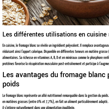
Les différentes utilisations en cuisine
En cuisine, le fromage blanc se révèle un ingrédient polyvalent. Il remplace avantage
réduisant ainsi l'apport calorique. Disponible en différentes teneurs en matière grass
alimentaires. Sa richesse en vitamines A, B, D et en minéraux comme le phosphore renforc
protéines favorise la récupération musculaire post-entraînement et participe à l'augm
Les avantages du fromage blanc p
poids
Le fromage blanc représente un allié nutritionnel remarquable dans la gestion du poids.
en matières grasses (entre 0% et 7,7%), en fait un aliment particulièrement adapté
il s'intègre naturellement dans une alimentation équilibrée.